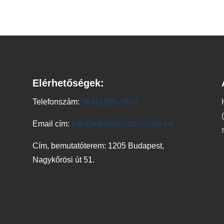
Elérhetőségek:
Telefonszám:
06 (1) 285-7977
Email cím:
info@tokeletesviznyomas.hu
Cím, bemutatóterem: 1205 Budapest,
Nagykőrösi út 51.