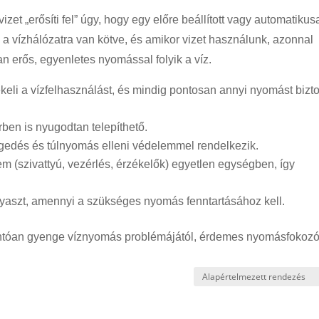
zet „erősíti fel” úgy, hogy egy előre beállított vagy automatikus
 a vízhálózatra van kötve, és amikor vizet használunk, azonnal
 erős, egyenletes nyomással folyik a víz.
keli a vízfelhasználást, és mindig pontosan annyi nyomást bizto
rben is nyugodtan telepíthető.
egedés és túlnyomás elleni védelemmel rendelkezik.
m (szivattyú, vezérlés, érzékelők) egyetlen egységben, így
gyaszt, amennyi a szükséges nyomás fenntartásához kell.
ntóan gyenge víznyomás problémájától, érdemes nyomásfokoz