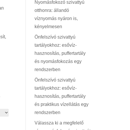
Nyomásfokozó szivattyú
an
otthonra: állandó
víznyomás nyáron is,
kényelmesen
sít,
Önfelszívó szivattyú
tartályokhoz: esővíz-
hasznosítás, puffertartály
és nyomásfokozás egy
rendszerben
Önfelszívó szivattyú
tartályokhoz: esővíz-
hasznosítás, puffertartály
ó
és praktikus vízellátás egy
rendszerben
Válassza ki a megfelelő