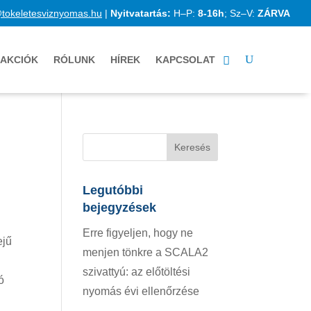
@tokeletesviznyomas.hu
|
Nyitvatartás:
H–P:
8-16h
; Sz–V:
ZÁRVA
AKCIÓK
RÓLUNK
HÍREK
KAPCSOLAT
Legutóbbi
bejegyzések
Erre figyeljen, hogy ne
ejű
menjen tönkre a SCALA2
szivattyú: az előtöltési
ó
nyomás évi ellenőrzése