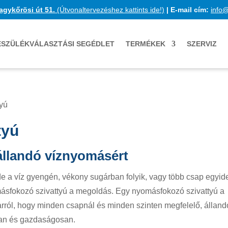
agykőrösi út 51.
(Útvonaltervezéshez kattints ide!)
|
E-mail cím:
info
ÉSZÜLÉKVÁLASZTÁSI SEGÉDLET
TERMÉKEK
SZERVIZ
tyú
tyú
állandó víznyomásért
de a víz gyengén, vékony sugárban folyik, vagy több csap egyid
ásfokozó szivattyú a megoldás. Egy nyomásfokozó szivattyú a
rról, hogy minden csapnál és minden szinten megfelelő, álland
kan és gazdaságosan.