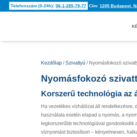
Telefonszám (0-24h):
06-1-285-79-77
Cím:
1205 Budapest, N
K
Kezdőlap
/
Szivattyú
/ Nyomásfokozó szivat
Nyomásfokozó szivat
Korszerű technológia az 
Ha vezetékes vízhálózat áll rendelkezésre, 
használata esetén elapad a nyomás, a nyom
legkorszerűbb technológiával gondoskodik a
víznyomást biztosítson – kényelmesen, hal