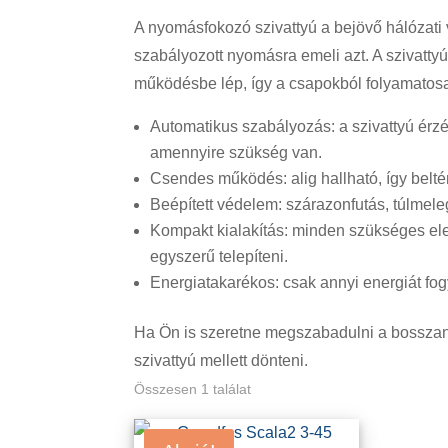
A nyomásfokozó szivattyú a bejövő hálózati vi
szabályozott nyomásra emeli azt. A szivattyú
működésbe lép, így a csapokból folyamatosan
Automatikus szabályozás: a szivattyú érzé
amennyire szükség van.
Csendes működés: alig hallható, így belté
Beépített védelem: szárazonfutás, túlmel
Kompakt kialakítás: minden szükséges ele
egyszerű telepíteni.
Energiatakarékos: csak annyi energiát fo
Ha Ön is szeretne megszabadulni a bossza
szivattyú mellett dönteni.
Összesen 1 találat