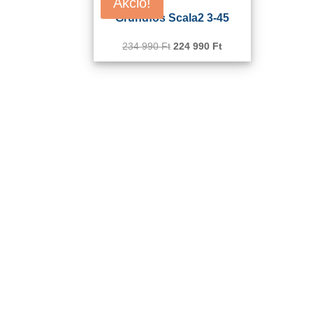
Akció!
Grundfos Scala2 3-45
234 990
Ft
Original
224 990
Ft
Current
price
price
was:
is:
234
224
990 Ft.
990 Ft.