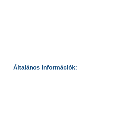
Általános információk:
Általános Szerződési Feltételek
Adatvédelmi Nyilatkozat
Cookie szabályozás
Cookie beállítások módosítása