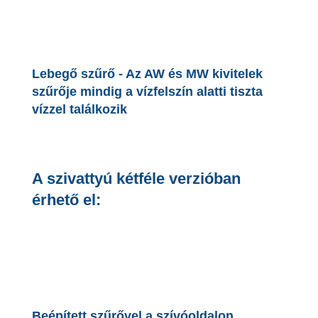
Lebegő szűrő - Az AW és MW kivitelek
szűrője mindig a vízfelszín alatti tiszta
vízzel találkozik
A szivattyú kétféle verzióban
érhető el:
Beépített szűrővel a szívóoldalon