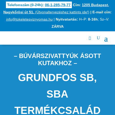
Telefonszám (0-24h):
06-1-285-79-77
Cím:
1205 Budapest,
Nagykőrösi út 51.
(Útvonaltervezéshez kattints ide!)
|
E-mail cím:
info@tokeletesviznyomas.hu
|
Nyitvatartás:
H–P:
8-16h
; Sz–V:
ZÁRVA
– BÚVÁRSZIVATTYÚK ÁSOTT
KUTAKHOZ –
GRUNDFOS SB,
SBA
TERMÉKCSALÁD