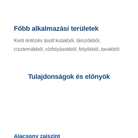
Főbb alkalmazási területek
Kerti öntözés ásott kutakból, tározókból,
ciszternákból, vízfolyásokból, folyókból, tavakból
Tulajdonságok és előnyök
Alacsony zajszint