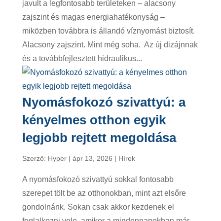
javult a legfontosabb területeken – alacsony
zajszint és magas energiahatékonyság –
miközben továbbra is állandó víznyomást biztosít.
Alacsony zajszint. Mint még soha. Az új dizájnnak
és a továbbfejlesztett hidraulikus...
Nyomásfokozó szivattyú: a
kényelmes otthon egyik
legjobb rejtett megoldása
Szerző:
Hyper
|
ápr 13, 2026
|
Hírek
A nyomásfokozó szivattyú sokkal fontosabb
szerepet tölt be az otthonokban, mint azt elsőre
gondolnánk. Sokan csak akkor kezdenek el
foglalkozni vele, amikor a mindennapokban már