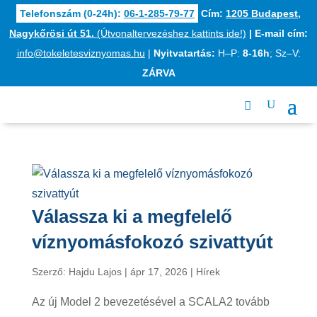
Telefonszám (0-24h):
06-1-285-79-77
Cím:
1205 Budapest,
Nagykőrösi út 51.
(Útvonaltervezéshez kattints ide!)
|
E-mail cím:
info@tokeletesviznyomas.hu
|
Nyitvatartás:
H–P:
8-16h
; Sz–V:
ZÁRVA
Válassza ki a megfelelő
víznyomásfokozó szivattyút
Szerző:
Hajdu Lajos
|
ápr 17, 2026
|
Hírek
Az új Model 2 bevezetésével a SCALA2 tovább