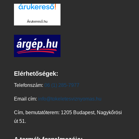
Árukereső.hu
Elérhetőségek:
Telefonszám:
06 (1) 285-7977
Email cím:
info@tokeletesviznyomas.hu
Cím, bemutatóterem: 1205 Budapest, Nagykőrösi
út 51.