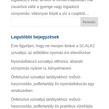
zavaróvá válik a gyenge vagy ingadozó
víznyomás: vékonyan folyik a víz a csapból,...
Legutóbbi bejegyzések
Erre figyeljen, hogy ne menjen tönkre a SCALA2
szivattyú: az előtöltési nyomás évi ellenőrzése
Nyomásfokozó szivattyú otthonra: állandó
víznyomás nyáron is, kényelmesen
Önfelszívó szivattyú tartályokhoz: esővíz-
hasznosítás, puffertartály és nyomásfokozás egy
rendszerben
Önfelszívó szivattyú tartályokhoz: esővíz-
hasznosítás, puffertartály és praktikus vízellátás