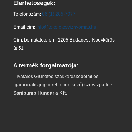
Elérhetőségek:
Telefonszám:
06 (1) 285-7977
Email cím:
info@tokeletesviznyomas.hu
Cím, bemutatóterem: 1205 Budapest, Nagykőrösi
út 51.
A termék forgalmazója:
Hivatalos Grundfos szakkereskedelmi és
(garanciális jogkörrel rendelkező) szervizpartner:
Sanipump Hungária Kft.