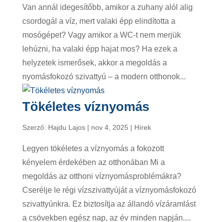
Van annál idegesítőbb, amikor a zuhany alól alig
csordogál a víz, mert valaki épp elindította a
mosógépet? Vagy amikor a WC-t nem merjük
lehúzni, ha valaki épp hajat mos? Ha ezek a
helyzetek ismerősek, akkor a megoldás a
nyomásfokozó szivattyú – a modern otthonok...
Tökéletes víznyomás
Szerző:
Hajdu Lajos
|
nov 4, 2025
|
Hírek
Legyen tökéletes a víznyomás a fokozott
kényelem érdekében az otthonában Mi a
megoldás az otthoni víznyomásproblémákra?
Cserélje le régi vízszivattyúját a víznyomásfokozó
szivattyúnkra. Ez biztosítja az állandó vízáramlást
a csövekben egész nap, az év minden napján....