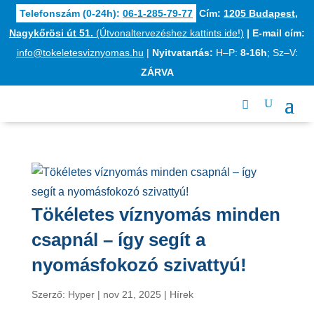
Telefonszám (0-24h):
06-1-285-79-77
Cím:
1205 Budapest,
Nagykőrösi út 51.
(Útvonaltervezéshez kattints ide!)
|
E-mail cím:
info@tokeletesviznyomas.hu
|
Nyitvatartás:
H–P:
8-16h
; Sz–V:
ZÁRVA
Tökéletes víznyomás minden
csapnál – így segít a
nyomásfokozó szivattyú!
Szerző:
Hyper
|
nov 21, 2025
|
Hírek