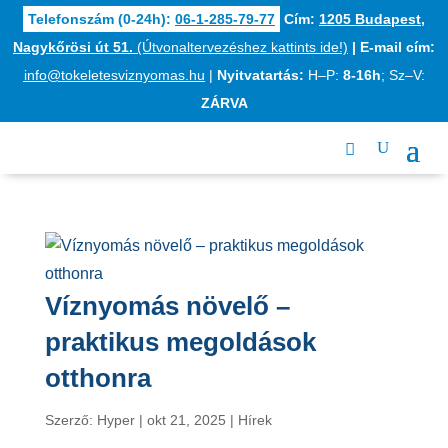
Telefonszám (0-24h):
06-1-285-79-77
Cím:
1205 Budapest,
Nagykőrösi út 51.
(Útvonaltervezéshez kattints ide!)
|
E-mail cím:
info@tokeletesviznyomas.hu
|
Nyitvatartás:
H–P:
8-16h
; Sz–V:
ZÁRVA
Víznyomás növelő –
praktikus megoldások
otthonra
Szerző:
Hyper
|
okt 21, 2025
|
Hírek