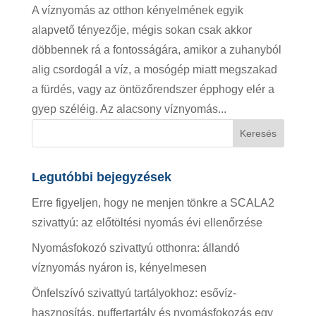
A víznyomás az otthon kényelmének egyik
alapvető tényezője, mégis sokan csak akkor
döbbennek rá a fontosságára, amikor a zuhanyból
alig csordogál a víz, a mosógép miatt megszakad
a fürdés, vagy az öntözőrendszer épphogy elér a
gyep széléig. Az alacsony víznyomás...
Legutóbbi bejegyzések
Erre figyeljen, hogy ne menjen tönkre a SCALA2
szivattyú: az előtöltési nyomás évi ellenőrzése
Nyomásfokozó szivattyú otthonra: állandó
víznyomás nyáron is, kényelmesen
Önfelszívó szivattyú tartályokhoz: esővíz-
hasznosítás, puffertartály és nyomásfokozás egy