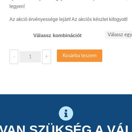
legyen!
Az akció érvényessége lejárt! Az akciós készlet kifogyott!
Válassz kombinációt
Kosárba teszem
-
+
 VAN SZÜKSÉG A VÁ