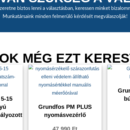
zeretne biztos lenni a választásban, keressen minket bizal
Munkatársaink minden felmerülő kérdését megválaszolják!
OK MÉG EZT KERES
Gru
5-15
bú
tyú
Grundfos PM PLUS
ályozott
nyomásvezérlő
47 990
Ft