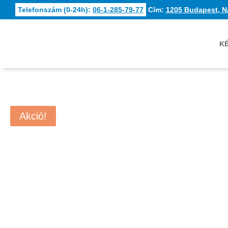
Telefonszám (0-24h):
06-1-285-79-77
Cím:
1205 Budapest, N
K
Akció!