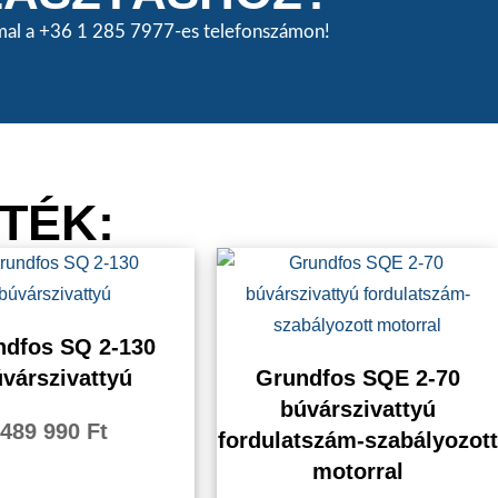
ommal a +36 1 285 7977-es telefonszámon!
TÉK:
ndfos SQ 2-130
várszivattyú
Grundfos SQE 2-70
búvárszivattyú
489 990
Ft
fordulatszám-szabályozott
motorral