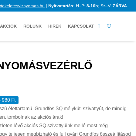
@tokeletesviznyomas.hu
|
Nyitvatartás:
H–P:
8-16h
; Sz–V:
ZÁRVA
AKCIÓK
RÓLUNK
HÍREK
KAPCSOLAT
 NYOMÁSVEZÉRLŐ
4 980
Ft
zú élettartamú Grundfos SQ mélykúti szivattyút, de mindig
ben, tombolnak az akciós árak!
szleten lévő akciós SQ szivattyúink mellé most még
hogy teljesen megbízható és full gyári Grundfos összeállításod