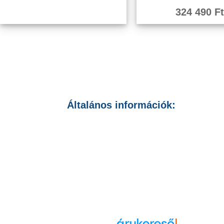
324 490
Ft
Általános információk:
Általános Szerződési Feltételek
Adatvédelmi Nyilatkozat
Cookie szabályozás
Cookie beállítások módosítása