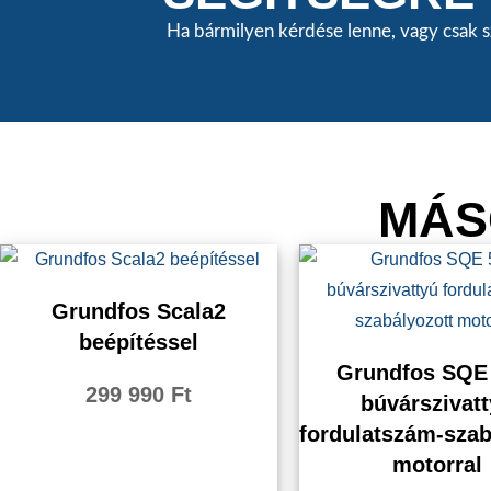
Ha bármilyen kérdése lenne, vagy csak s
MÁS
Grundfos Scala2
beépítéssel
Grundfos SQE 
299 990
Ft
búvárszivat
fordulatszám-szab
motorral