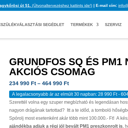
agykőrösi út 51.
(Útvonaltervezéshez kattints ide!)
|
E-mail cím:
info
ÉSZÜLÉKVÁLASZTÁSI SEGÉDLET
TERMÉKEK
SZERVIZ
GRUNDFOS SQ ÉS PM1
AKCIÓS CSOMAG
234 990
Ft
–
464 990
Ft
A legalacsonyabb ár az elmúlt 30 napban:
28 990
Ft
-
60
Szerettél volna egy szuper megbízható és legendásan hoss
nagyon drágának tartottad? Itt a te időd, a tomboló hőség
Spórolj most esetenként akár több mint 100.000.- Ft! A ké
ajándékba adjuk a régi jól bevált PM1 preszkonrolt is
, 