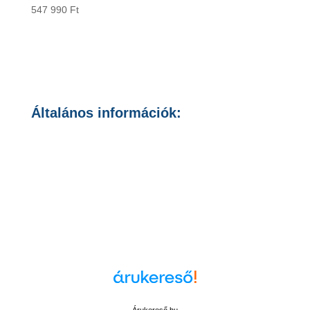
547 990
Ft
Általános információk:
Általános Szerződési Feltételek
Adatvédelmi Nyilatkozat
Cookie szabályozás
Cookie beállítások módosítása
Árukereső.hu