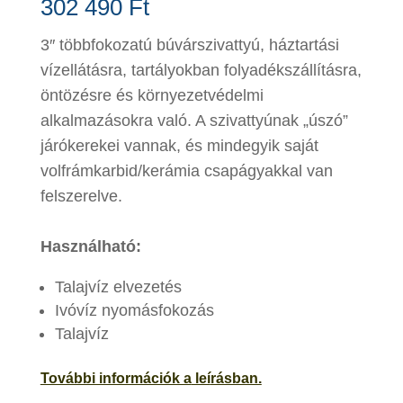
302 490
Ft
3″ többfokozatú búvárszivattyú, háztartási
vízellátásra, tartályokban folyadékszállításra,
öntözésre és környezetvédelmi
alkalmazásokra való. A szivattyúnak „úszó”
járókerekei vannak, és mindegyik saját
volfrámkarbid/kerámia csapágyakkal van
felszerelve.
Használható:
Talajvíz elvezetés
Ivóvíz nyomásfokozás
Talajvíz
További információk a
leí
rásban.