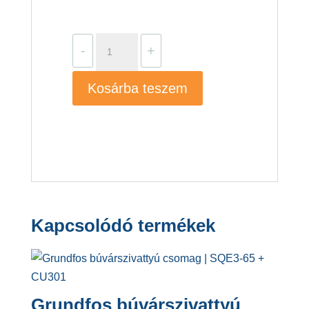
Grundfos
-
+
SCALA1
3-
Kosárba teszem
35
mennyiség
Kapcsolódó termékek
Grundfos búvárszivattyú