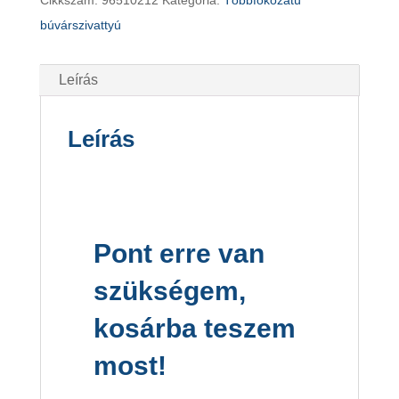
Cikkszám:
96510212
Kategória:
Többfokozatú
búvárszivattyú
Leírás
Leírás
Pont erre van
szükségem,
kosárba teszem
most!