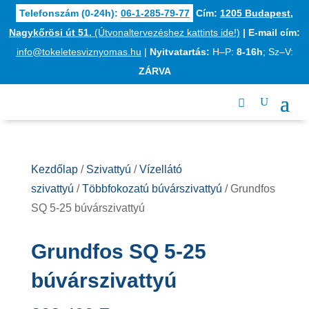
Telefonszám (0-24h):
06-1-285-79-77
Cím:
1205 Budapest,
Nagykőrösi út 51.
(Útvonaltervezéshez kattints ide!)
|
E-mail cím:
info@tokeletesviznyomas.hu
|
Nyitvatartás:
H–P:
8-16h
; Sz–V:
ZÁRVA
Kezdőlap
/
Szivattyú
/
Vízellátó
szivattyú
/
Többfokozatú búvárszivattyú
/ Grundfos
SQ 5-25 búvárszivattyú
Grundfos SQ 5-25
búvárszivattyú