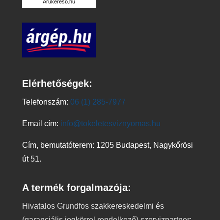
Árukereső.hu
Elérhetőségek:
Telefonszám:
06 (1) 285-7977
Email cím:
info@tokeletesviznyomas.hu
Cím, bemutatóterem: 1205 Budapest, Nagykőrösi
út 51.
A termék forgalmazója:
Hivatalos Grundfos szakkereskedelmi és
(garanciális jogkörrel rendelkező) szervizpartner: