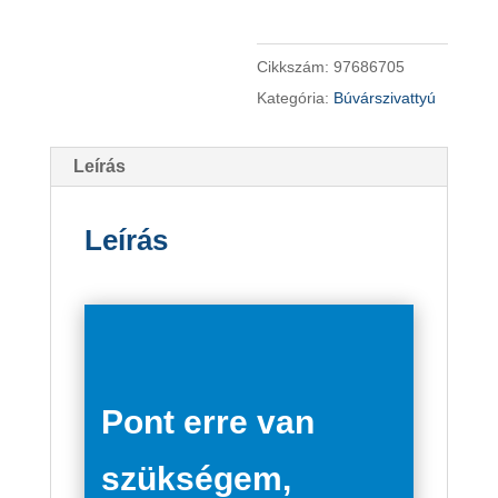
-
búvárszivattyú
Cikkszám:
97686705
mennyiség
Kategória:
Búvárszivattyú
Leírás
Leírás
Pont erre van
szükségem,