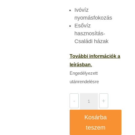
Ivóvíz
nyomásfokozás
Esővíz
hasznosítás-
Családi házak
További információk a
leí
rásban.
Engedélyezett
utánrendelésre
Grundfos
-
+
SB
3-
Kosárba
45
teszem
A