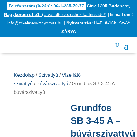
Telefonszám (0-24h):
06-1-285-79-77
Cím:
1205 Budapest,
Nagykőrösi út 51.
(Útvonaltervezéshez kattints ide!)
|
E-mail cím:
info@tokeletesviznyomas.hu
|
Nyitvatartás:
H–P:
8-16h
; Sz–V:
ZÁRVA
Kezdőlap
/
Szivattyú
/
Vízellátó
szivattyú
/
Búvárszivattyú
/ Grundfos SB 3-45 A –
búvárszivattyú
Grundfos
SB 3-45 A –
búvárszivattyú