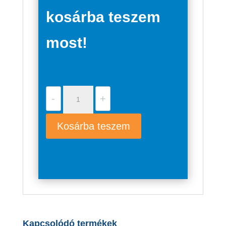
kosárba teszem
most!
Grundfos
-
+
SCALA1
3-
Kosárba teszem
35
mennyiség
Kapcsolódó termékek