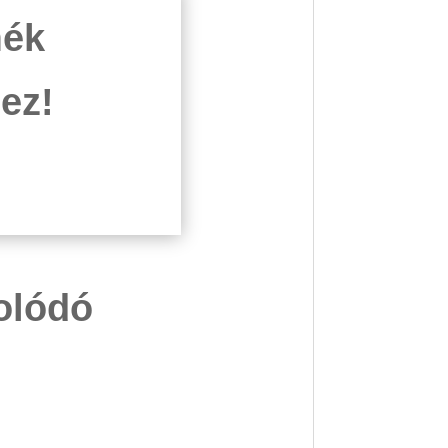
mék
ez!
solódó