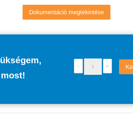
Dokumentáció megtekintése
zükségem,
Grundfos
-
+
Ko
SCALA1
 most!
3-
35
mennyiség