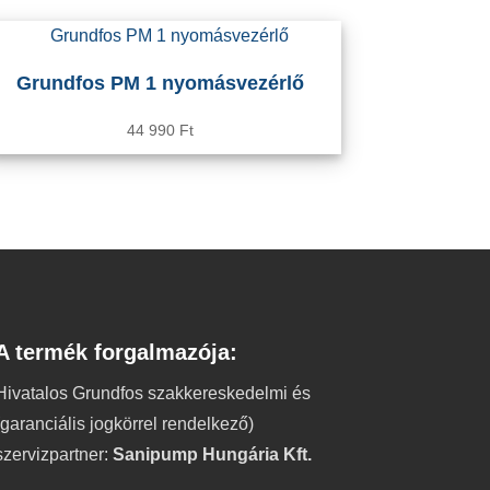
Grundfos PM 1 nyomásvezérlő
44 990
Ft
A termék forgalmazója:
Hivatalos Grundfos szakkereskedelmi és
(garanciális jogkörrel rendelkező)
szervizpartner:
Sanipump Hungária Kft.