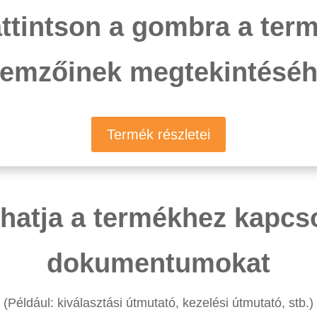
ttintson a gombra a ter
llemzőinek megtekintéséh
Termék részletei
áthatja a termékhez kapc
dokumentumokat
(Például: kiválasztási útmutató, kezelési útmutató, stb.)