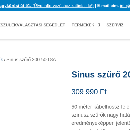
agykőrösi út 51.
(Útvonaltervezéshez kattints ide!)
|
E-mail cím:
info
ÉSZÜLÉKVÁLASZTÁSI SEGÉDLET
TERMÉKEK
SZERVIZ
ők
/ Sinus szűrő 200-500 8A
Sinus szűrő 2
309 990
Ft
50 méter kábelhossz felet
szinusz szűrők nagy hatá
eredményeképpen jelent