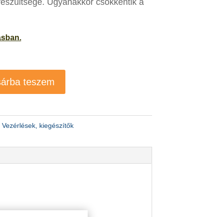
feszültsége. Ugyanakkor csökkentik a
ásban.
árba teszem
:
Vezérlések, kiegészítők