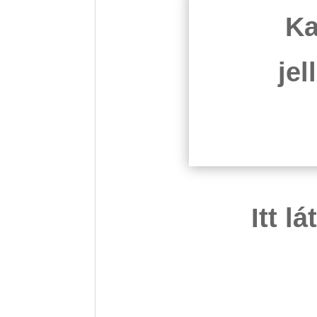
Ka
je
Itt l