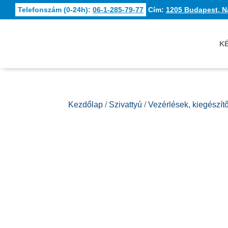
Telefonszám (0-24h):
06-1-285-79-77
Cím:
1205 Budapest, N
K
Kezdőlap
/
Szivattyú
/
Vezérlések, kiegészít