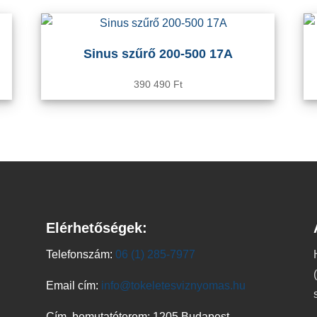
Sinus szűrő 200-500 17A
390 490
Ft
Elérhetőségek:
Telefonszám:
06 (1) 285-7977
Email cím:
info@tokeletesviznyomas.hu
Cím, bemutatóterem: 1205 Budapest,