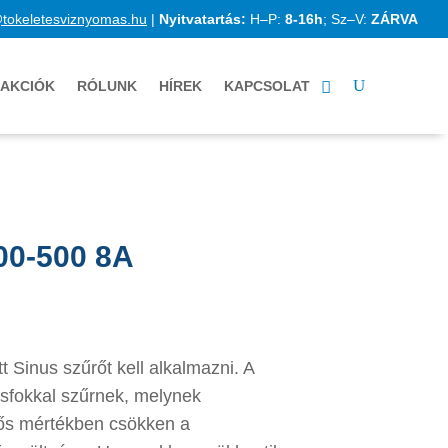
@tokeletesviznyomas.hu
|
Nyitvatartás:
H–P:
8-16h
; Sz–V:
ZÁRVA
AKCIÓK
RÓLUNK
HÍREK
KAPCSOLAT
00-500 8A
t Sinus szűrőt kell alkalmazni. A
sfokkal szűrnek, melynek
ős mértékben csökken a