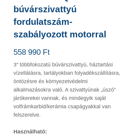
búvárszivattyú
fordulatszám-
szabályozott motorral
558 990
Ft
3″ többfokozatú búvárszivattyú, háztartási
vízellátásra, tartályokban folyadékszállításra,
öntözésre és környezetvédelmi
alkalmazásokra való. A szivattyúnak „úszó”
járókerekei vannak, és mindegyik saját
volfrámkarbid/kerámia csapágyakkal van
felszerelve.
Használható: