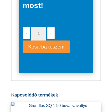
most!
Grundfos
-
+
SCALA1
3-
Kosárba teszem
35
mennyiség
Kapcsolódó termékek