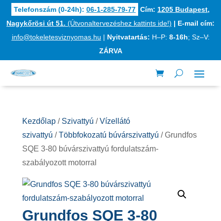
Telefonszám (0-24h):
06-1-285-79-77
Cím:
1205 Budapest,
Nagykőrösi út 51.
(Útvonaltervezéshez kattints ide!)
|
E-mail cím:
info@tokeletesviznyomas.hu
|
Nyitvatartás:
H–P:
8-16h
; Sz–V:
ZÁRVA
Kezdőlap
/
Szivattyú
/
Vízellátó
szivattyú
/
Többfokozatú búvárszivattyú
/ Grundfos
SQE 3-80 búvárszivattyú fordulatszám-
szabályozott motorral
Grundfos SQE 3-80