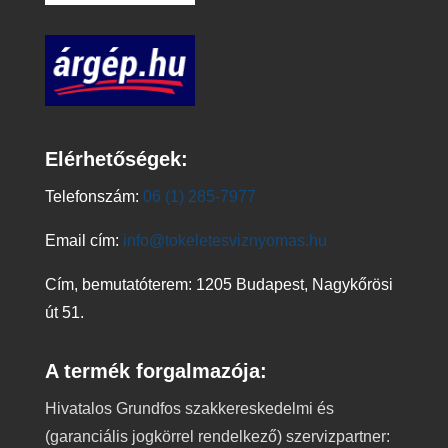
Elérhetőségek:
Telefonszám:
06 (1) 285-7977
Email cím:
info@tokeletesviznyomas.hu
Cím, bemutatóterem: 1205 Budapest, Nagykőrösi
út 51.
A termék forgalmazója:
Hivatalos Grundfos szakkereskedelmi és
(garanciális jogkörrel rendelkező) szervizpartner: