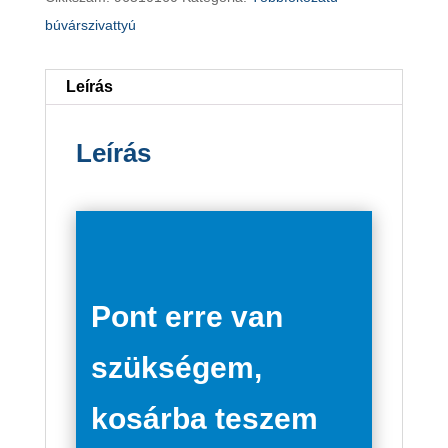
búvárszivattyú
búvárszivattyú
fordulatszám-
szabályozott
Leírás
motorral
mennyiség
Leírás
Pont erre van
szükségem,
kosárba teszem