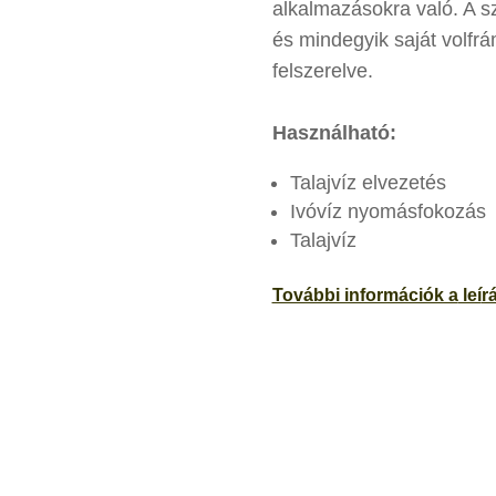
alkalmazásokra való. A s
és mindegyik saját volfr
felszerelve.
Használható:
Talajvíz elvezetés
Ivóvíz nyomásfokozás
Talajvíz
További információk a
leí
r