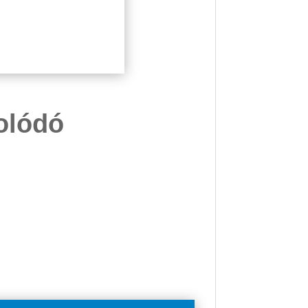
solódó