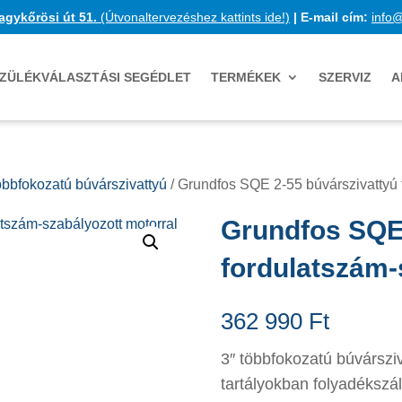
agykőrösi út 51.
(Útvonaltervezéshez kattints ide!)
|
E-mail cím:
info
ZÜLÉKVÁLASZTÁSI SEGÉDLET
TERMÉKEK
SZERVIZ
A
bbfokozatú búvárszivattyú
/ Grundfos SQE 2-55 búvárszivattyú 
Grundfos SQE 
fordulatszám-
362 990
Ft
3″ többfokozatú búvársziva
tartályokban folyadékszál