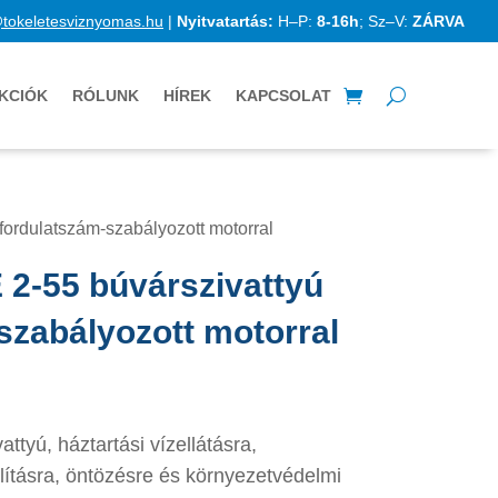
@tokeletesviznyomas.hu
|
Nyitvatartás:
H–P:
8-16h
; Sz–V:
ZÁRVA
KCIÓK
RÓLUNK
HÍREK
KAPCSOLAT
fordulatszám-szabályozott motorral
2-55 búvárszivattyú
szabályozott motorral
ttyú, háztartási vízellátásra,
lításra, öntözésre és környezetvédelmi