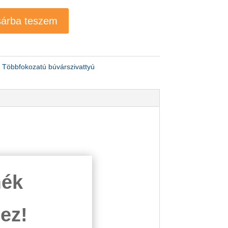
árba teszem
:
Többfokozatú búvárszivattyú
mék
ez!