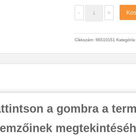
Grundfos
-
+
Kos
SQE
2-
55
Cikkszám:
96510151
Kategória
búvárszivattyú
fordulatszám-
szabályozott
motorral
mennyiség
ttintson a gombra a ter
llemzőinek megtekintéséh