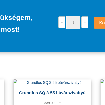
zükségem,
Grundfos
-
+
Ko
SCALA1
 most!
3-
35
mennyiség
Grundfos SQ 3-55 búvárszivattyú
339 990
Ft