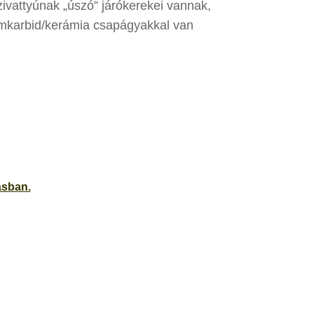
zivattyúnak „úszó” járókerekei vannak,
ámkarbid/kerámia csapágyakkal van
ásban.