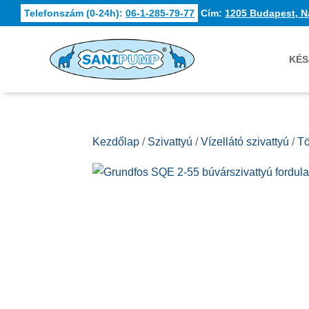
Telefonszám (0-24h):
06-1-285-79-77
Cím:
1205 Budapest, N
KÉS
Kezdőlap
/
Szivattyú
/
Vízellátó szivattyú
/
Tö