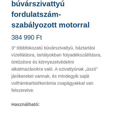
búvárszivattyú
fordulatszám-
szabályozott motorral
384 990
Ft
3″ többfokozatú búvárszivattyú, háztartási
vízellátásra, tartályokban folyadékszállításra,
öntözésre és környezetvédelmi
alkalmazásokra való. A szivattyúnak „úszó”
járókerekei vannak, és mindegyik saját
volfrámkarbid/kerámia csapágyakkal van
felszerelve.
Használható: