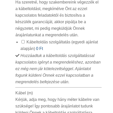
Ha szeretné, hogy szakembereink végezzék el
a kábeltoldást, megkímélve Önt az ezzel
kapcsolatos feladatoktól és biztosítva a
készülék garanciáját, akkor pipálja be a
négyzetet, mi pedig megküldjük Önnek
árajánlatunkat a megrendelés után.
Kábeltoldás szolgáltatás (egyedi ajánlat
alapján)
0 Ft
Hozzáadtuk a kábeltoldás szolgáltatással
kapcsolatos igényt a megrendeléshez, azonban
ez még nem jár kötelezettséggel. Ajánlatot
fogunk küldeni Önnek ezzel kapcsolatban a
megrendelés befejezése után.
Kábel (m)
Kérjük, adja meg, hogy hány méter kábelre van
szüksége! Így pontosabb árajánlatot tudunk
küldeni Önnek a kábeltoldás szolgáltatásra.