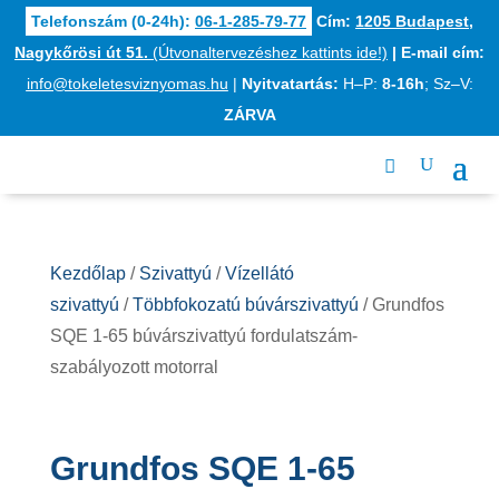
Telefonszám (0-24h):
06-1-285-79-77
Cím:
1205 Budapest,
Nagykőrösi út 51.
(Útvonaltervezéshez kattints ide!)
|
E-mail cím:
info@tokeletesviznyomas.hu
|
Nyitvatartás:
H–P:
8-16h
; Sz–V:
ZÁRVA
Kezdőlap
/
Szivattyú
/
Vízellátó
szivattyú
/
Többfokozatú búvárszivattyú
/ Grundfos
SQE 1-65 búvárszivattyú fordulatszám-
szabályozott motorral
Grundfos SQE 1-65