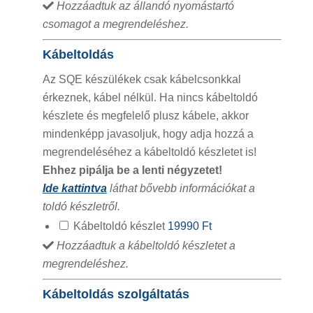
Hozzáadtuk az állandó nyomástartó
csomagot a megrendeléshez.
Kábeltoldás
Az SQE készülékek csak kábelcsonkkal
érkeznek, kábel nélkül. Ha nincs kábeltoldó
készlete és megfelelő plusz kábele, akkor
mindenképp javasoljuk, hogy adja hozzá a
megrendeléséhez a kábeltoldó készletet is!
Ehhez pipálja be a lenti négyzetet!
Ide kattintva
láthat bővebb információkat a
toldó készletről.
Kábeltoldó készlet
19990 Ft
Hozzáadtuk a kábeltoldó készletet a
megrendeléshez.
Kábeltoldás szolgáltatás