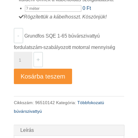
0 Ft
Rögzítettük a kábelhosszt. Köszönjük!
-
Grundfos SQE 1-65 búvárszivattyú
fordulatszám-szabályozott motorral mennyiség
+
Kosárba teszem
Cikkszám:
96510142
Kategória:
Többfokozatú
búvárszivattyú
Leírás