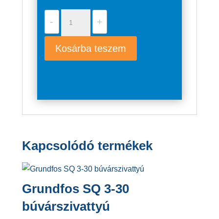
Grundfos
-
+
SCALA1
3-
Kosárba teszem
35
mennyiség
Kapcsolódó termékek
Grundfos SQ 3-30
búvárszivattyú