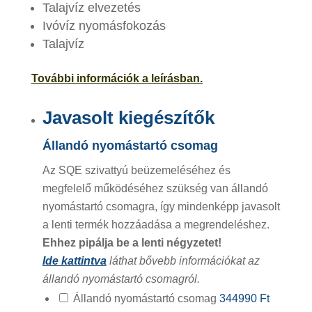
Talajvíz elvezetés
Ivóvíz nyomásfokozás
Talajvíz
További információk a
leí
rásban.
Javasolt kiegészítők
Állandó nyomástartó csomag
Az SQE szivattyú beüzemeléséhez és
megfelelő működéséhez szükség van állandó
nyomástartó csomagra, így mindenképp javasolt
a lenti termék hozzáadása a megrendeléshez.
Ehhez pipálja be a lenti négyzetet!
Ide kattintva
láthat bővebb információkat az
állandó nyomástartó csomagról.
Állandó nyomástartó csomag
344990 Ft