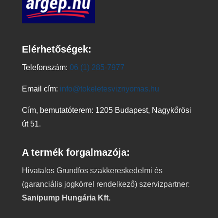
Elérhetőségek:
Telefonszám:
06 (1) 285-7977
Email cím:
info@tokeletesviznyomas.hu
Cím, bemutatóterem: 1205 Budapest, Nagykőrösi
út 51.
A termék forgalmazója:
Hivatalos Grundfos szakkereskedelmi és
(garanciális jogkörrel rendelkező) szervizpartner:
Sanipump Hungária Kft.