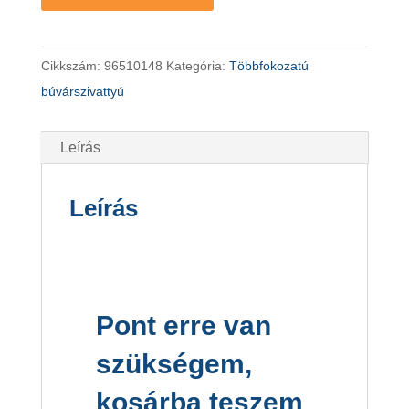
Cikkszám:
96510148
Kategória:
Többfokozatú
búvárszivattyú
Leírás
Leírás
Pont erre van
szükségem,
kosárba teszem