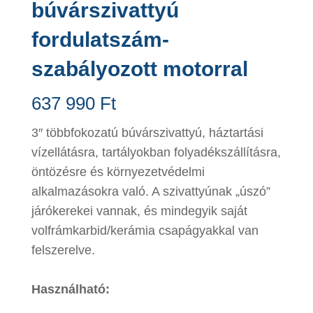
búvárszivattyú
fordulatszám-
szabályozott motorral
637 990
Ft
3″ többfokozatú búvárszivattyú, háztartási
vízellátásra, tartályokban folyadékszállításra,
öntözésre és környezetvédelmi
alkalmazásokra való. A szivattyúnak „úszó”
járókerekei vannak, és mindegyik saját
volfrámkarbid/kerámia csapágyakkal van
felszerelve.
Használható: