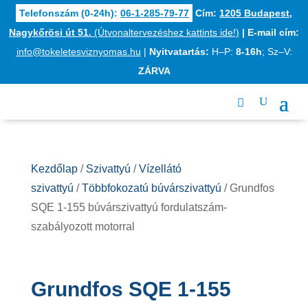
Telefonszám (0-24h):
06-1-285-79-77
Cím:
1205 Budapest,
Nagykőrösi út 51.
(Útvonaltervezéshez kattints ide!)
|
E-mail cím:
info@tokeletesviznyomas.hu
|
Nyitvatartás:
H–P:
8-16h
; Sz–V:
ZÁRVA
Kezdőlap
/
Szivattyú
/
Vízellátó
szivattyú
/
Többfokozatú búvárszivattyú
/ Grundfos
SQE 1-155 búvárszivattyú fordulatszám-
szabályozott motorral
Grundfos SQE 1-155