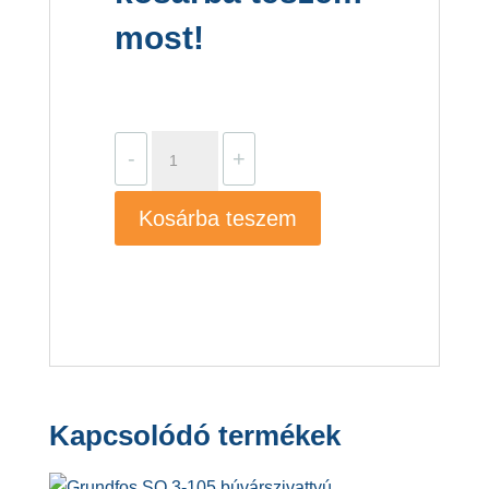
most!
Grundfos
-
+
SCALA1
3-
Kosárba teszem
35
mennyiség
Kapcsolódó termékek