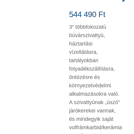
544 490
Ft
3″ többfokozatú
búvárszivattyú,
háztartási
vízellátásra,
tartályokban
folyadékszállításra,
öntözésre és
környezetvédelmi
alkalmazásokra való.
A szivattyúnak „úszó”
járókerekei vannak,
és mindegyik saját
volfrámkarbid/kerámia