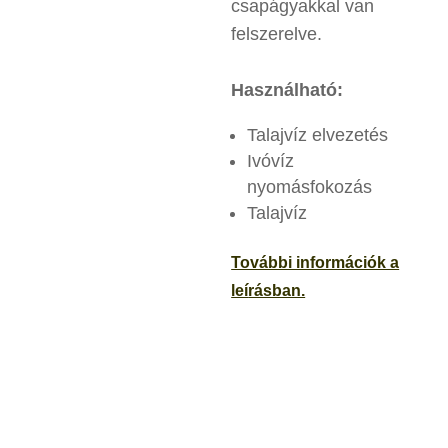
csapágyakkal van
felszerelve.
Használható:
Talajvíz elvezetés
Ivóvíz
nyomásfokozás
Talajvíz
További információk a
leí
rásban.