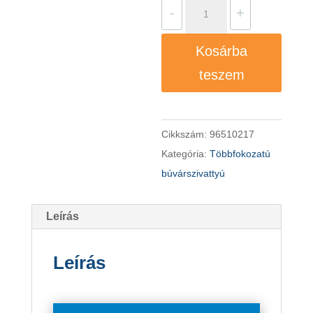
Grundfos
-
+
SQ
5-
Kosárba
70
teszem
búvárszivattyú
mennyiség
Cikkszám:
96510217
Kategória:
Többfokozatú
búvárszivattyú
Leírás
Leírás