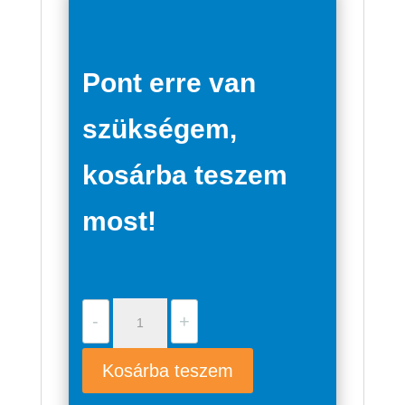
Pont erre van
szükségem,
kosárba teszem
most!
Grundfos
-
+
SCALA1
3-
Kosárba teszem
35