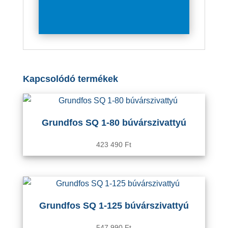
mennyiség
Kapcsolódó termékek
Grundfos SQ 1-80 búvárszivattyú
423 490
Ft
Grundfos SQ 1-125 búvárszivattyú
547 990
Ft