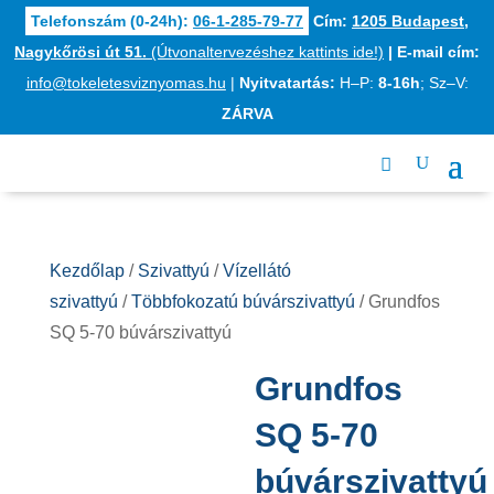
Telefonszám (0-24h):
06-1-285-79-77
Cím:
1205 Budapest,
Nagykőrösi út 51.
(Útvonaltervezéshez kattints ide!)
|
E-mail cím:
info@tokeletesviznyomas.hu
|
Nyitvatartás:
H–P:
8-16h
; Sz–V:
ZÁRVA
Kezdőlap
/
Szivattyú
/
Vízellátó
szivattyú
/
Többfokozatú búvárszivattyú
/ Grundfos
SQ 5-70 búvárszivattyú
Grundfos
SQ 5-70
búvárszivattyú