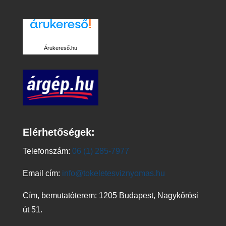
Árukereső.hu
Elérhetőségek:
Telefonszám:
06 (1) 285-7977
Email cím:
info@tokeletesviznyomas.hu
Cím, bemutatóterem: 1205 Budapest, Nagykőrösi
út 51.