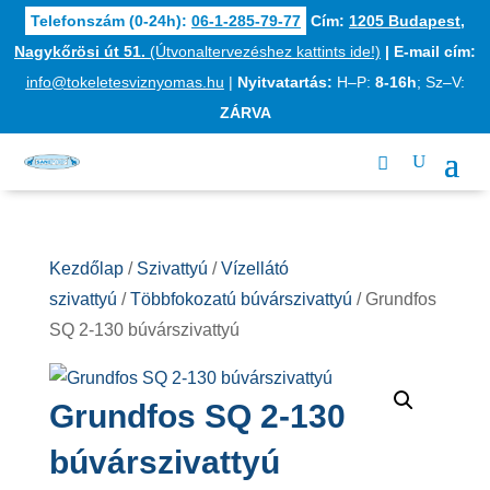
Telefonszám (0-24h):
06-1-285-79-77
Cím:
1205 Budapest,
Nagykőrösi út 51.
(Útvonaltervezéshez kattints ide!)
|
E-mail cím:
info@tokeletesviznyomas.hu
|
Nyitvatartás:
H–P:
8-16h
; Sz–V:
ZÁRVA
Kezdőlap
/
Szivattyú
/
Vízellátó
szivattyú
/
Többfokozatú búvárszivattyú
/ Grundfos
SQ 2-130 búvárszivattyú
Grundfos SQ 2-130
búvárszivattyú