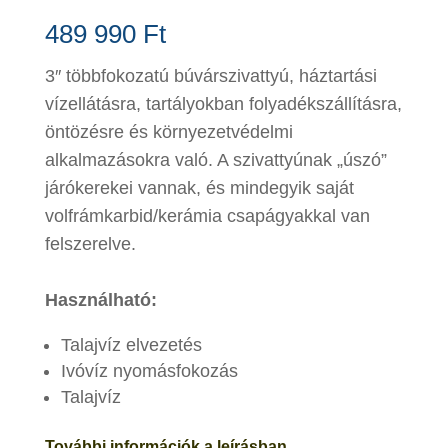
489 990
Ft
3″ többfokozatú búvárszivattyú, háztartási
vízellátásra, tartályokban folyadékszállításra,
öntözésre és környezetvédelmi
alkalmazásokra való. A szivattyúnak „úszó”
járókerekei vannak, és mindegyik saját
volfrámkarbid/kerámia csapágyakkal van
felszerelve.
Használható:
Talajvíz elvezetés
Ivóvíz nyomásfokozás
Talajvíz
További információk a
leí
rásban.