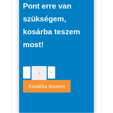
Pont erre van
szükségem,
kosárba teszem
most!
Grundfos
-
+
SCALA1
3-
Kosárba teszem
35
mennyiség