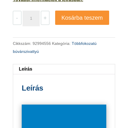
Grundfos
-
+
Kosárba teszem
SQ
2-
130
Cikkszám:
92994556
Kategória:
Többfokozatú
búvárszivattyú
búvárszivattyú
mennyiség
Leírás
Leírás