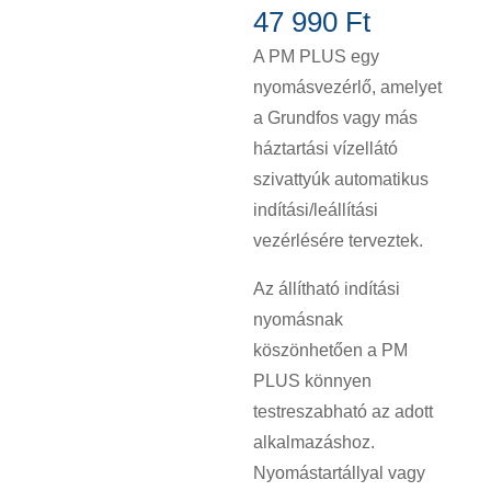
47 990
Ft
A PM PLUS egy
nyomásvezérlő, amelyet
a Grundfos vagy más
háztartási vízellátó
szivattyúk automatikus
indítási/leállítási
vezérlésére terveztek.
Az állítható indítási
nyomásnak
köszönhetően a PM
PLUS könnyen
testreszabható az adott
alkalmazáshoz.
Nyomástartállyal vagy