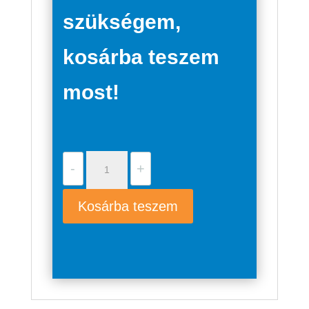
szükségem,
kosárba teszem
most!
Grundfos
-
+
SCALA1
3-
Kosárba teszem
35
mennyiség