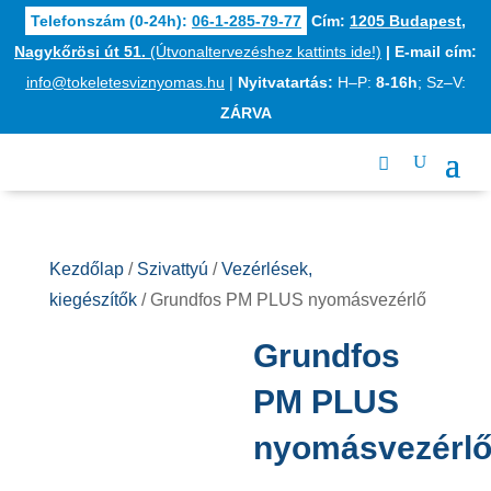
Telefonszám (0-24h):
06-1-285-79-77
Cím:
1205 Budapest,
Nagykőrösi út 51.
(Útvonaltervezéshez kattints ide!)
|
E-mail cím:
info@tokeletesviznyomas.hu
|
Nyitvatartás:
H–P:
8-16h
; Sz–V:
ZÁRVA
Kezdőlap
/
Szivattyú
/
Vezérlések,
kiegészítők
/ Grundfos PM PLUS nyomásvezérlő
Grundfos
PM PLUS
nyomásvezérl