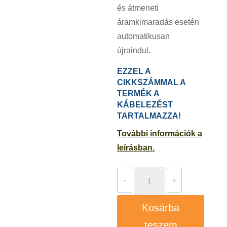
és átmeneti
áramkimaradás esetén
automatikusan
újraindul.
EZZEL A
CIKKSZÁMMAL A
TERMÉK A
KÁBELEZÉST
TARTALMAZZA!
További információk a
leí
rásban.
Grundfos
-
+
PM
PLUS
Kosárba
nyomásvezérlő
teszem