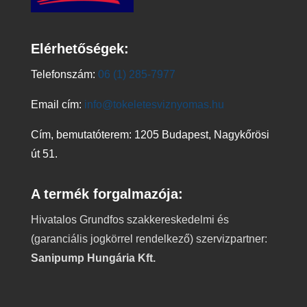
Elérhetőségek:
Telefonszám:
06 (1) 285-7977
Email cím:
info@tokeletesviznyomas.hu
Cím, bemutatóterem: 1205 Budapest, Nagykőrösi
út 51.
A termék forgalmazója:
Hivatalos Grundfos szakkereskedelmi és
(garanciális jogkörrel rendelkező) szervizpartner:
Sanipump Hungária Kft.