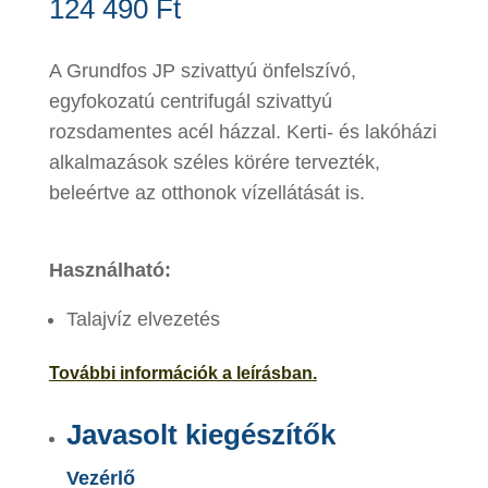
124 490
Ft
A Grundfos JP szivattyú önfelszívó,
egyfokozatú centrifugál szivattyú
rozsdamentes acél házzal. Kerti- és lakóházi
alkalmazások széles körére tervezték,
beleértve az otthonok vízellátását is.
Használható:
Talajvíz elvezetés
További információk a
leí
rásban.
Javasolt kiegészítők
Vezérlő