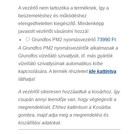
A vezérlő nem tartozéka a terméknek, így a
beüzemeléshez és működéshez
elengedhetetlen kiegészítő. Mindenképp
javasolt vezérlőt vásárolni hozzá!
Grundfos PM2 nyomásvezérlő
73990 Ft
A Grundfos PM2 nyomásvezérlők alkalmasak a
Grundfos vízellátó szivattyúk, ill. más gyártók
vízellátó szivattyúinak automatikus ki/be
kapcsolására. A termék részleteit
ide kattintva
láthatja!
A vezérlőt sikeresen hozzáadtuk a kosárhoz, így
csupán annyi teendője van, hogy véglegesíti a
megrendelését. Ehhez kattintson a Kosárba
gombra, majd adja meg a megrendelési és
kiszállítási adatokat.