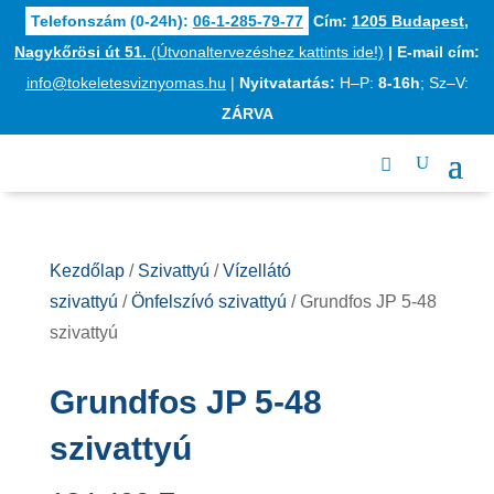
Telefonszám (0-24h):
06-1-285-79-77
Cím:
1205 Budapest,
Nagykőrösi út 51.
(Útvonaltervezéshez kattints ide!)
|
E-mail cím:
info@tokeletesviznyomas.hu
|
Nyitvatartás:
H–P:
8-16h
; Sz–V:
ZÁRVA
Kezdőlap
/
Szivattyú
/
Vízellátó
szivattyú
/
Önfelszívó szivattyú
/ Grundfos JP 5-48
szivattyú
Grundfos JP 5-48
szivattyú