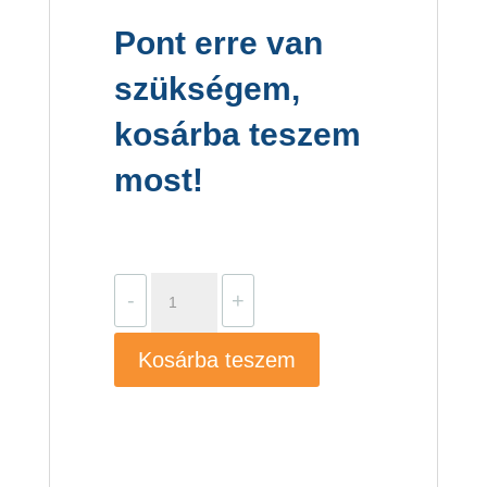
Pont erre van
szükségem,
kosárba teszem
most!
Grundfos
-
+
SCALA1
3-
Kosárba teszem
35
mennyiség