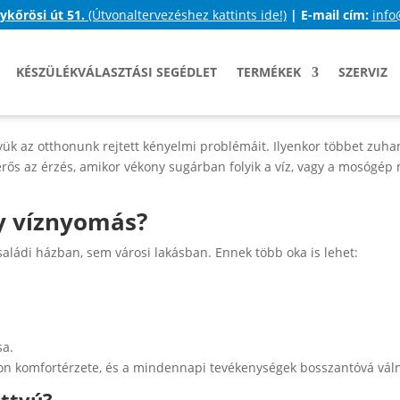
ykőrösi út 51.
(Útvonaltervezéshez kattints ide!)
|
E-mail cím:
info
KÉSZÜLÉKVÁLASZTÁSI SEGÉDLET
TERMÉKEK
SZERVIZ
együk az otthonunk rejtett kényelmi problémáit. Ilyenkor többet zu
ős az érzés, amikor vékony sugárban folyik a víz, vagy a mosógép
ny víznyomás?
ládi házban, sem városi lakásban. Ennek több oka is lehet:
sa.
hon komfortérzete, és a mindennapi tevékenységek bosszantóvá vál