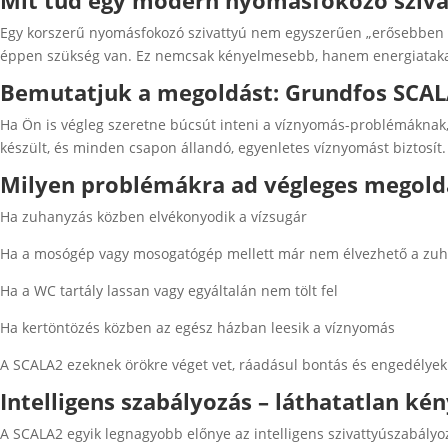
Mit tud egy modern nyomásfokozó sziva
Egy korszerű nyomásfokozó szivattyú nem egyszerűen „erősebben nyo
éppen szükség van. Ez nemcsak kényelmesebb, hanem energiatakar
Bemutatjuk a megoldást: Grundfos SCA
Ha Ön is végleg szeretne búcsút inteni a víznyomás-problémáknak,
készült, és minden csapon állandó, egyenletes víznyomást biztosít.
Milyen problémákra ad végleges megold
Ha zuhanyzás közben elvékonyodik a vízsugár
Ha a mosógép vagy mosogatógép mellett már nem élvezhető a zu
Ha a WC tartály lassan vagy egyáltalán nem tölt fel
Ha kertöntözés közben az egész házban leesik a víznyomás
A SCALA2 ezeknek örökre véget vet, ráadásul bontás és engedélyek 
Intelligens szabályozás – láthatatlan ké
A SCALA2 egyik legnagyobb előnye az intelligens szivattyúszabályoz