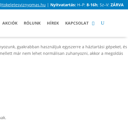
@tokeletesviznyomas.hu
|
Nyitvatartás:
H–P:
8-16h
; Sz–V:
ZÁRVA
AKCIÓK
RÓLUNK
HÍREK
KAPCSOLAT
hanyozunk, gyakrabban használjuk egyszerre a háztartási gépeket, és
 mellett már nem lehet normálisan zuhanyozni, akkor a megoldás
nak.