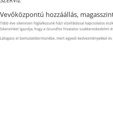
SZERVIZ
Vevőközpontú hozzáállás, magasszintű
Több éve sikeresen foglalkozunk házi vízellátással kapcsolatos esz
Sikereinket igazolja, hogy a Grundfos hivatalos szakkereskedelmi é
Látogass el bemutatótermünkbe, mert egyedi kedvezményekkel és s