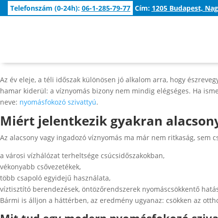
Telefonszám (0-24h):
06-1-285-79-77
Cím:
1205 Budapest, Nag
Az év eleje, a téli időszak különösen jó alkalom arra, hogy észrev
hamar kiderül: a víznyomás bizony nem mindig elégséges. Ha ismer
neve:
nyomásfokozó szivattyú
.
Miért jelentkezik gyakran alacso
Az alacsony vagy ingadozó víznyomás ma már nem ritkaság, sem csa
a városi vízhálózat terheltsége csúcsidőszakokban,
vékonyabb csővezetékek,
több csapoló egyidejű használata,
víztisztító berendezések, öntözőrendszerek nyomáscsökkentő hatá
Bármi is álljon a háttérben, az eredmény ugyanaz: csökken az ott