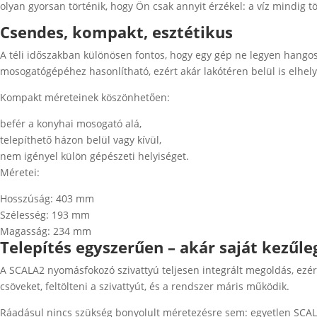
olyan gyorsan történik, hogy Ön csak annyit érzékel: a víz mindig tö
Csendes, kompakt, esztétikus
A téli időszakban különösen fontos, hogy egy gép ne legyen hango
mosogatógépéhez hasonlítható, ezért akár lakótéren belül is elhel
Kompakt méreteinek köszönhetően:
befér a konyhai mosogató alá,
telepíthető házon belül vagy kívül,
nem igényel külön gépészeti helyiséget.
Méretei:
Hosszúság: 403 mm
Szélesség: 193 mm
Magasság: 234 mm
Telepítés egyszerűen – akár saját kezűle
A SCALA2 nyomásfokozó szivattyú teljesen integrált megoldás, ezér
csöveket, feltölteni a szivattyút, és a rendszer máris működik.
Ráadásul nincs szükség bonyolult méretezésre sem: egyetlen SCALA