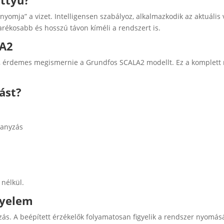
ttyú?
mja” a vizet. Intelligensen szabályoz, alkalmazkodik az aktuális 
ékosabb és hosszú távon kíméli a rendszert is.
LA2
 érdemes megismernie a Grundfos SCALA2 modellt. Ez a komplett ny
ást?
hanyzás
nélkül.
nyelem
ás. A beépített érzékelők folyamatosan figyelik a rendszer nyomását