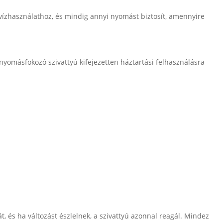
vízhasználathoz, és mindig annyi nyomást biztosít, amennyire
omásfokozó szivattyú kifejezetten háztartási felhasználásra
, és ha változást észlelnek, a szivattyú azonnal reagál. Mindez