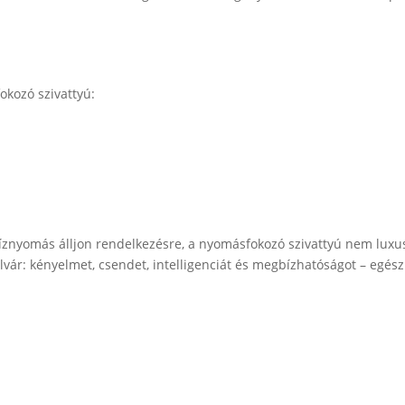
okozó szivattyú:
víznyomás álljon rendelkezésre, a nyomásfokozó szivattyú nem lux
vár: kényelmet, csendet, intelligenciát és megbízhatóságot – egész