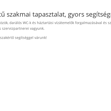
 szakmai tapasztalat, gyors segítség
közök, darálós WC-k és háztartási vízátemelők forgalmazásával és sz
s szervizpartnerei vagyunk.
zakértő segítséggel várunk!