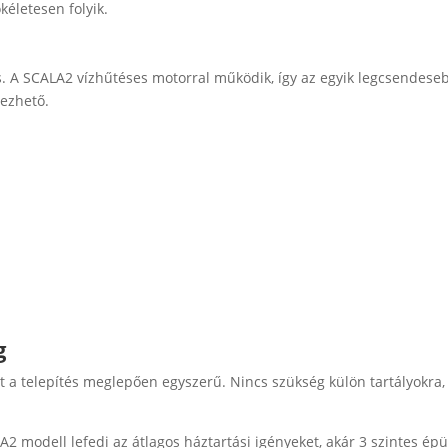
kéletesen folyik.
s. A SCALA2 vízhűtéses motorral működik, így az egyik legcsendes
yezhető.
g
t a telepítés meglepően egyszerű. Nincs szükség külön tartályokra,
2 modell lefedi az átlagos háztartási igényeket, akár 3 szintes é